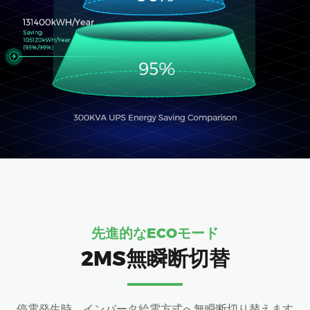
先進的なECOモード
2MS無瞬断切替
停電発生時、インバータ給電方式へ無瞬断切り替えます