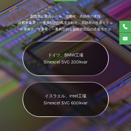
製造業の最高レベル、自動化・高効率の実現
自動車業界：一番典型的な高度自動化、高効率の生産モデル
半導体チップ業界：一番典型的な超精密部品の生産モデル
ドイツ、BMW工場
Sinexcel SVG 200kvar
イスラエル、Intel工場
Sinexcel SVG 600kvar