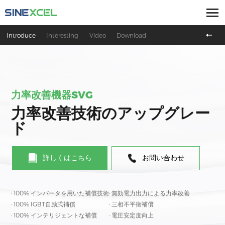
Introduce
Interesting
Video
Download
力率改善機器SVG
力率改善技術のアップグレー
ド
詳しくはこちら
お問い合わせ
· 100% インバータを用いた補償技術
· 無効電力出力による力率改善
· 100% IGBT自励式補償
· 三相不平衡補償
· 100% インテリジェントな補償
· 電圧安定度向上