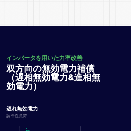
インバータを用いた力率改善
双方向の無効電力補償
（遅相無効電力&進相無
効電力）
遅れ無効電力
誘導性負荷