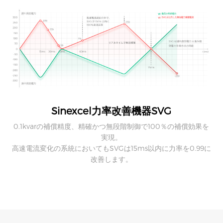
Sinexcel力率改善機器SVG
0.1kvarの補償精度、精確かつ無段階制御で100％の補償効果を
実現。
高速電流変化の系統においてもSVGは15ms以内に力率を0.99に
改善します。