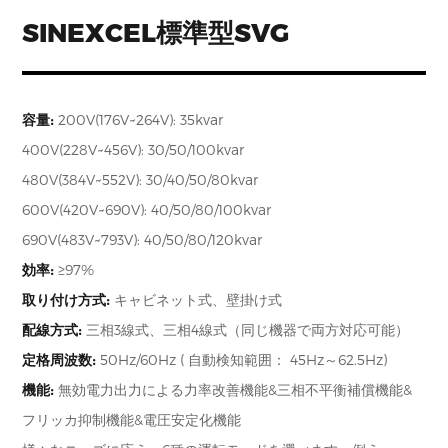
SINEXCEL標準型SVG
容量:
200V(176V~264V): 35kvar
400V(228V~456V): 30/50/100kvar
480V(384V~552V): 30/40/50/80kvar
600V(420V~690V): 40/50/80/100kvar
690V(483V~793V): 40/50/80/120kvar
効率:
≥97%
取り付け方式:
キャビネット式、壁掛け式
配線方式:
三相3線式、三相4線式（同じ機器で両方対応可能）
定格周波数:
50Hz/60Hz ( 自動検知範囲： 45Hz～62.5Hz)
機能:
無効電力出力による力率改善機能&三相不平衡補償機能&
フリッカ抑制機能&電圧安定化機能