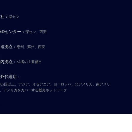
本社：
深セン
&Dセンター：
深セン、西安
製造拠点：
恵州、蘇州、西安
国内拠点：
34省の主要都市
海外代理店：
0カ国以上、アジア、オセアニア、ヨーロッパ、北アメリカ、南アメリ
、アメリカをカバーする販売ネットワーク