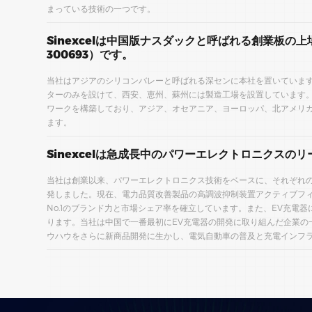
まっている技術の一つです。
Sinexcelは中国版ナスダックと呼ばれる創業板の
300693）です。
当社はアジアのシリコンバレーと呼ばれる深センに本社を置いています。
ターのみを設けて、西安、恵州、蘇州には製造工場を設置しています
ワークを構築しており、アジア、オセアニア、ヨーロッパ、北アメリ
ます。
Sinexcelは急成長中のパワーエレクトロニクスの
当社は創業以来、パワーエレクトロニクス技術をベースに、それぞれ
発しました。現在、電力品質改善製品の高調波抑制装置アクティブフ
No.1のブランド力と市場シェア率を確立しています。また、EV充電
ります。当社は中国で一番最初にEV充電器の開発に取り組んだ企業の
ウハウをさらに新商品開発に生かし、電気自動車の普及と充電インフ