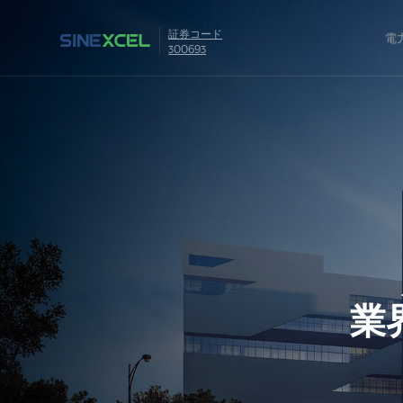
証券コード
電
300693
業