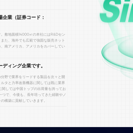
上場企業（証券コード：
敷地面積14000㎡の本社にはR&Dセン
。また、海外でも広範で強固な販売ネット
カ、南アメリカ、アメリカをカバーしてい
リーディング企業です。
の分野で業界をリードする製品を次々と開
ィルタと力率改善機器に関しては既に業界
器に関しては中国トップの出荷量を誇ってお
一つで、今後も、長年培ってきた経験やノ
ラの構築に貢献していきます。