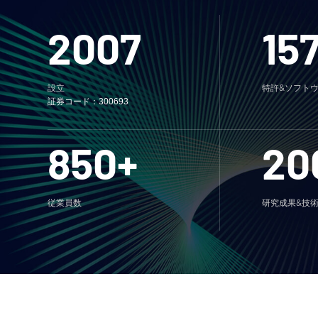
2007
15
設立
特許&ソフト
証券コード：300693
850+
20
従業員数
研究成果&技