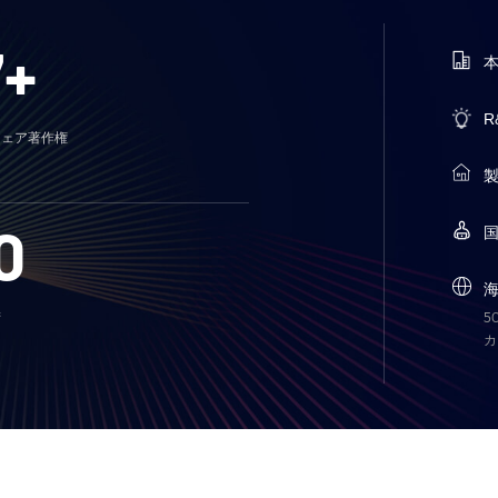
7+
R
ウェア著作権
0
術
5
カ