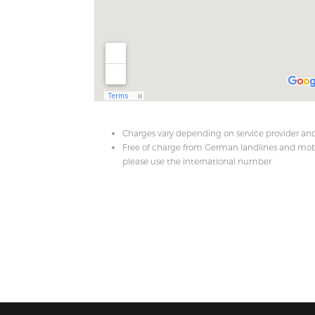
Charges vary depending on service provider an
Free of charge from German landlines and mobi
please use the international number