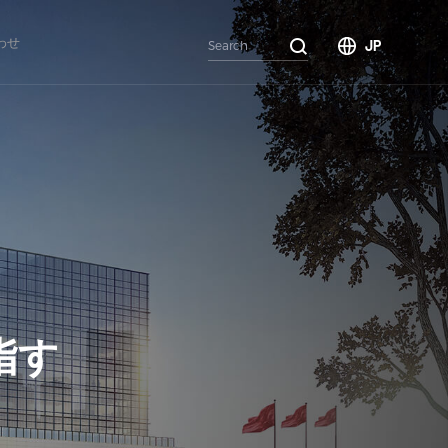
わせ
JP
ス
指す