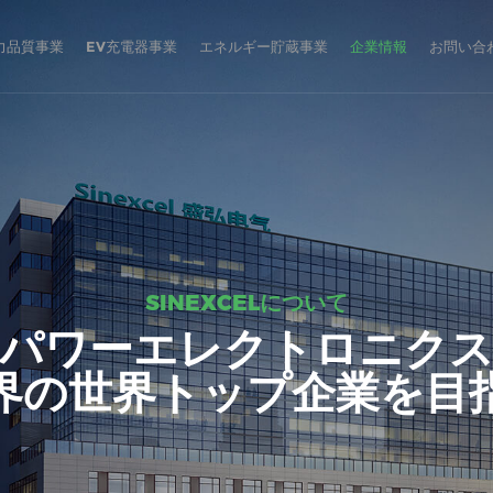
力品質事業
EV充電器事業
エネルギー貯蔵事業
企業情報
お問い合
SINEXCELについて
パワーエレクトロニク
界の世界トップ企業を目