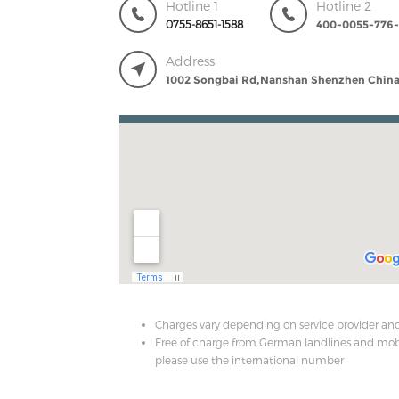
Hotline 1
Hotline 2
0755-8651-1588
400-0055-776-
Address
1002 Songbai Rd,Nanshan Shenzhen Chin
Charges vary depending on service provider an
Free of charge from German landlines and mobi
please use the international number