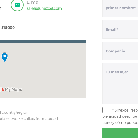
E-mail
1
sales@sinexcel.com
a 518000
* Sinexcel res
d country/region
privacidad describe
le networks; callers from abroad,
tiene y cómo puede e