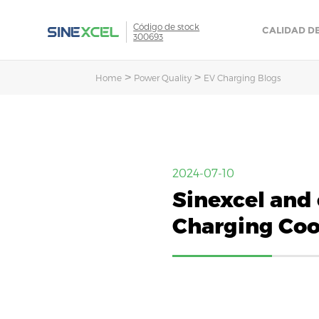
Código de stock
CALIDAD D
300693
>
>
Home
Power Quality
EV Charging Blogs
2024-07-10
Sinexcel and 
Charging Co