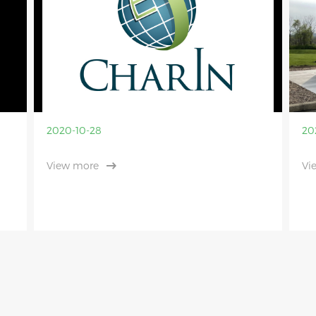
2020-10-28
20
View more
Vi