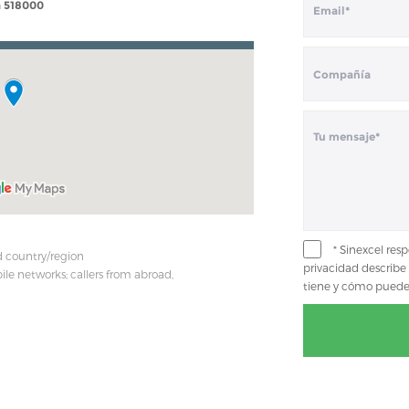
a 518000
* Sinexcel res
d country/region
privacidad describe
le networks; callers from abroad,
tiene y cómo puede e