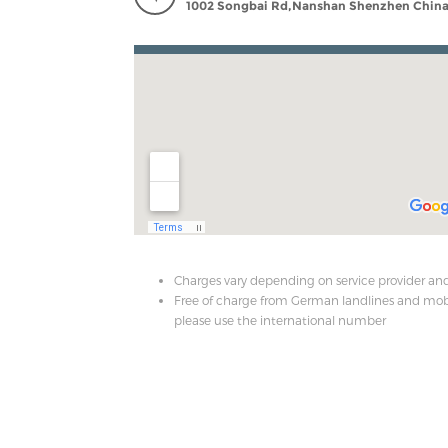
1002 Songbai Rd,Nanshan Shenzhen Chin
Charges vary depending on service provider an
Free of charge from German landlines and mobi
please use the international number