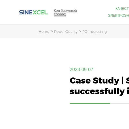
КАЧЕС
Код биржевой
300693
ЭЛЕКТРОЭ
>
>
Home
Power Quality
PQ Interesting
2023-09-07
Case Study | 
successfully 