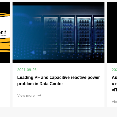
2021-09-26
20
Leading PF and capacitive reactive power
Ак
problem in Data Center
с 
«П
View more
Vi