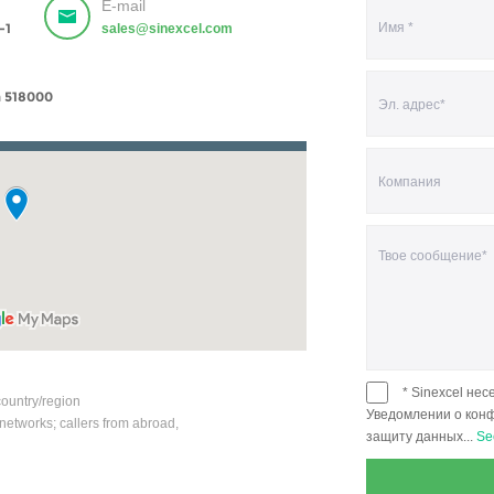
E-mail
-1
sales@sinexcel.com
a 518000
* Sinexcel не
ountry/region
Уведомлении о кон
networks; callers from abroad,
защиту данных...
Se