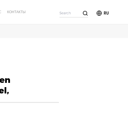
С
КОНТАКТЫ
RU
een
el,