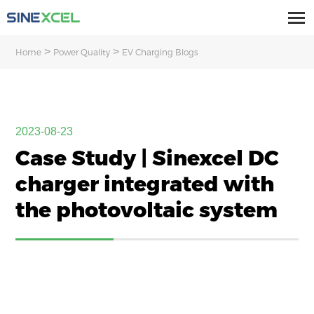
>
>
Home
Power Quality
EV Charging Blogs
2023-08-23
Case Study | Sinexcel DC
charger integrated with
the photovoltaic system