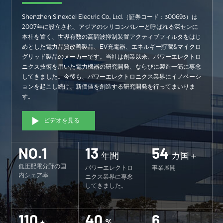
Shenzhen Sinexcel Electric Co., Ltd.（証券コード：300693）は
2007年に設立され、アジアのシリコンバレーと呼ばれる深センに
本社を置く、世界有数の高調波抑制装置アクティブフィルタをはじ
めとした電力品質改善製品、EV充電器、エネルギー貯蔵&マイクロ
グリッド製品のメーカーです。当社は創業以来、パワーエレクトロ
ニクス技術を用いた電力機器の研究開発、ならびに製造一筋に専念
してきました。今後も、パワーエレクトロニクス業界にイノベーシ
ョンを起こし続け、新価値を創造する研究開発を行ってまいりま
す。
ビデオを見る
NO.1
13
54
年間
カ国＋
低圧配電分野の国
パワーエレクトロ
事業展開
内シェア率
ニクス業界に専念
してきました。
110
40
6
+
%